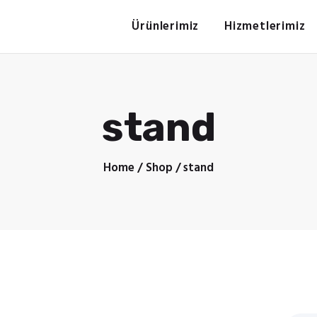
Ürünlerimiz
Ürünlerimiz
Hizmetlerimiz
Hizmetlerimiz
ERDEM OFSET
Hakımızda
İletişim
Ofset Baskılı kutu
stand
Home
Shop
stand