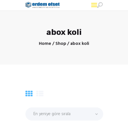
ERDEM OFSET
Ofset Baskılı kutu
abox koli
Home
Shop
abox koli
Ürünlerimiz
Hizmetlerimiz
Hakımızda
İletişim