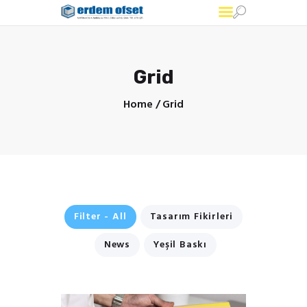
ERDEM OFSET
Ofset Baskılı kutu
Grid
Home
Grid
Ürünlerimiz
Hizmetlerimiz
Hakımızda
İletişim
Filter - All
Tasarım Fikirleri
News
Yeşil Baskı