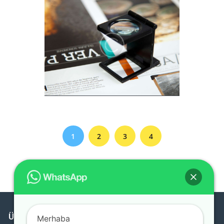
1
2
3
4
Ürünlerimiz
Hizmetlerimiz
Hakımızda
Merhaba